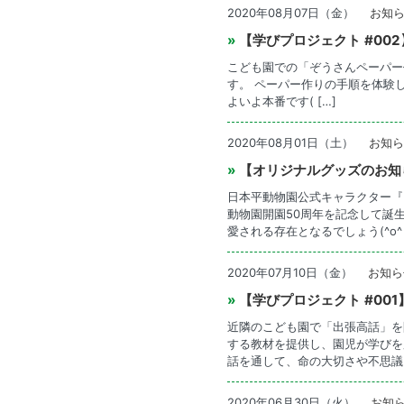
2020年08月07日（金）
お知
»
【学びプロジェクト #0
こども園での「ぞうさんペーパー
す。 ペーパー作りの手順を体
よいよ本番です( […]
2020年08月01日（土）
お知ら
»
【オリジナルグッズのお知
日本平動物園公式キャラクター『
動物園開園50周年を記念して誕
愛される存在となるでしょう(^o^ 
2020年07月10日（金）
お知ら
»
【学びプロジェクト #00
近隣のこども園で「出張高話」を
する教材を提供し、園児が学びを
話を通して、命の大切さや不思議さ
2020年06月30日（火）
お知