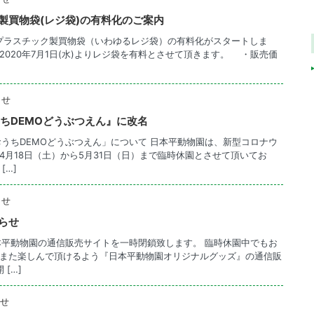
製買物袋(レジ袋)の有料化のご案内
律でプラスチック製買物袋（いわゆるレジ袋）の有料化がスタートしま
020年7月1日(水)よりレジ袋を有料とさせて頂きます。 ・販売価
らせ
おうちDEMOどうぶつえん』に改名
おうちDEMOどうぶつえん」について 日本平動物園は、新型コロナウ
4月18日（土）から5月31日（日）まで臨時休園とさせて頂いてお
[…]
らせ
らせ
本平動物園の通信販売サイトを一時閉鎖致します。 臨時休園中でもお
また楽しんで頂けるよう『日本平動物園オリジナルグッズ』の通信販
[…]
せ