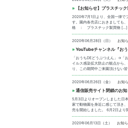
»
【お知らせ】プラスチック
2020年7月1日より、全国一
す。園内各売店におきましても、2
格 ： プラスチック製買物 […]
2020年06月28日（日）
お知
»
YouTubeチャンネル『
「おうちDEどうぶつえん」→「
イルス感染拡大防止の観点から、
り、この期間中ご来園頂けない皆 
2020年06月26日（金）
お知
»
通信販売サイト閉鎖のお知
5月3日よりオープンしました日
家で動物園を身近に感じて頂き、
売を開始しました。 6月2日より開 
2020年06月13日（土）
お知ら