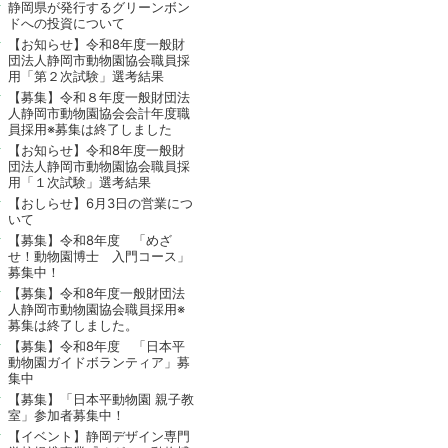
静岡県が発行するグリーンボン
ドへの投資について
【お知らせ】令和8年度一般財
団法人静岡市動物園協会職員採
用「第２次試験」選考結果
【募集】令和８年度一般財団法
人静岡市動物園協会会計年度職
員採用※募集は終了しました
【お知らせ】令和8年度一般財
団法人静岡市動物園協会職員採
用「１次試験」選考結果
【おしらせ】6月3日の営業につ
いて
【募集】令和8年度 「めざ
せ！動物園博士 入門コース」
募集中！
【募集】令和8年度一般財団法
人静岡市動物園協会職員採用※
募集は終了しました。
【募集】令和8年度 「日本平
動物園ガイドボランティア」募
集中
【募集】「日本平動物園 親子教
室」参加者募集中！
【イベント】静岡デザイン専門