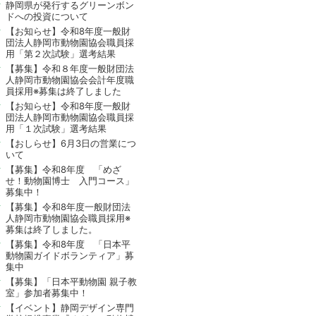
静岡県が発行するグリーンボン
ドへの投資について
【お知らせ】令和8年度一般財
団法人静岡市動物園協会職員採
用「第２次試験」選考結果
【募集】令和８年度一般財団法
人静岡市動物園協会会計年度職
員採用※募集は終了しました
【お知らせ】令和8年度一般財
団法人静岡市動物園協会職員採
用「１次試験」選考結果
【おしらせ】6月3日の営業につ
いて
【募集】令和8年度 「めざ
せ！動物園博士 入門コース」
募集中！
【募集】令和8年度一般財団法
人静岡市動物園協会職員採用※
募集は終了しました。
【募集】令和8年度 「日本平
動物園ガイドボランティア」募
集中
【募集】「日本平動物園 親子教
室」参加者募集中！
【イベント】静岡デザイン専門