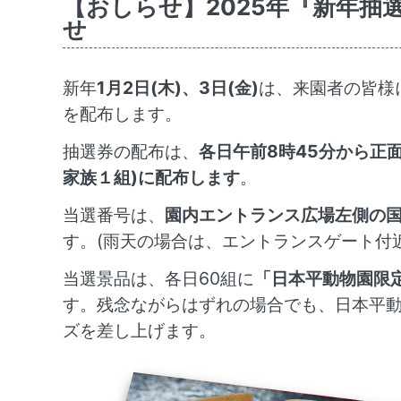
【おしらせ】2025年『新年抽
せ
新年
1月2日(木)、3日(金)
は、来園者の皆様
を配布します。
抽選券の配布は、
各日午前8時45分から正面
家族１組)に配布します
。
当選番号は、
園内エントランス広場左側の
す。(雨天の場合は、エントランスゲート付近
当選景品は、各日60組に
「日本平動物園限
す。残念ながらはずれの場合でも、日本平
ズを差し上げます。