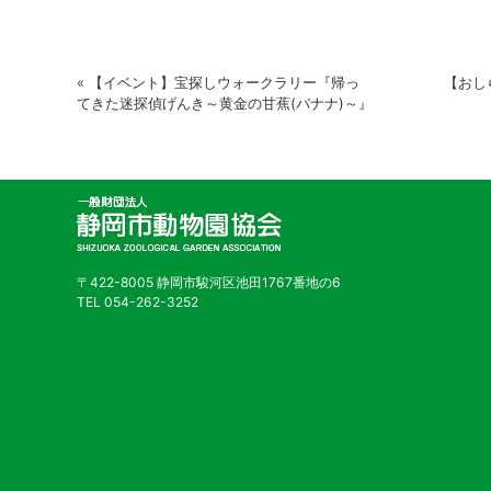
«
【イベント】宝探しウォークラリー『帰っ
【おし
てきた迷探偵げんき～黄金の甘蕉(バナナ)～』
〒422-8005 静岡市駿河区池田1767番地の6
TEL 054-262-3252